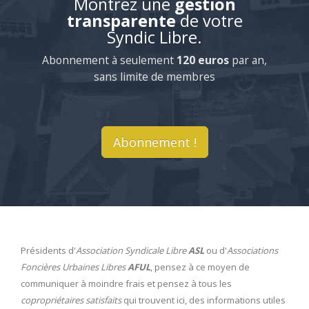
Montrez une
gestion
transparente
de votre
Syndic Libre.
Abonnement à seulement
120 euros
par an,
sans limite de membres
Abonnement !
Présidents d'
Association Syndicale Libre
ASL
ou d'
Associations
Foncières Urbaines Libres
AFUL
, pensez à ce moyen de
communiquer à moindre frais et pensez à tous les
copropriétaires satisfaits
qui trouvent ici, des informations utiles