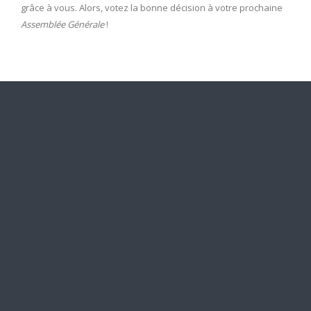
grâce à vous. Alors, votez la bonne décision à votre prochaine
Assemblée Générale
!